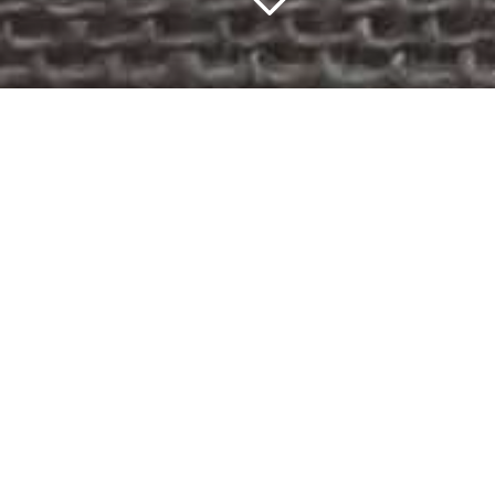
Ici c’est moi, Odile. L’écriture fait partie
de ma vie.
Depuis petite, je pose à l’écrit mes idées, mes
passions, tout en essayant de rester fluide,
efficace et joyeuse… parfois drôle !